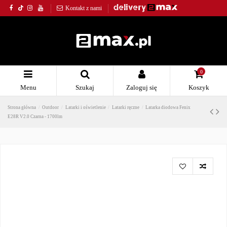
Kontakt z nami
0
Menu
Szukaj
Zaloguj się
Koszyk
Strona główna
Outdoor
Latarki i oświetlenie
Latarki ręczne
Latarka diodowa Fenix
E28R V2.0 Czarna - 1700lm