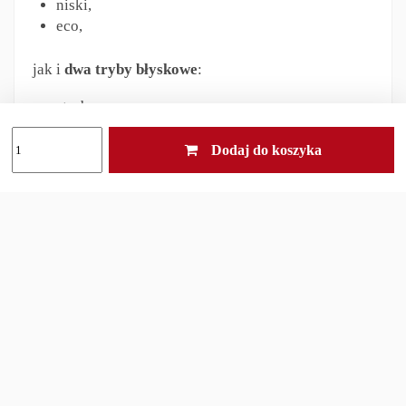
niski,
eco,
jak i
dwa tryby błyskowe
:
strobo,
S.O.S.
Dodaj do koszyka
Do obsługi latarki służą
dwa przyciski -
tylny
włącznik taktyczny odpowiedzialny za włączanie,
wyłączanie latarki oraz światło chwilowe, oraz
boczny włącznik pozwalający na zmianę trybów i
aktywację trybów błyskowych. Powoduje to, że
Fenix LD30R jest bardzo prosty i wygodny w
codziennym użytkowaniu, jak i zapewnia wysoką
ergonomię podczas wykorzystania taktycznego.
Tubus latarki wykonano z
anodowanego aluminium
lotniczego
, co gwarantuje wysoką wytrzymałość na
uszkodzenia oraz solidność konstrukcji.