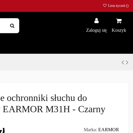
Lista życzeń (
)
Zaloguj się
Koszyk
 ochronniki słuchu do
 EARMOR M31H - Czarny
zł
Marka:
EARMOR