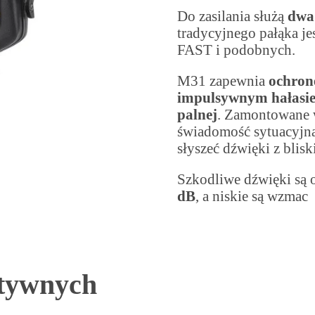
Do zasilania służą
dw
tradycyjnego pałąka j
FAST i podobnych.
M31 zapewnia
ochronę
impulsywnym hałasie, 
palnej
. Zamontowane 
świadomość sytuacyjną
słyszeć dźwięki z blisk
Szkodliwe dźwięki są 
dB
, a niskie są wzmac
ktywnych