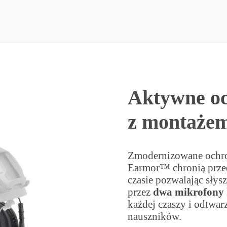
Aktywne oc
z montażem
Zmodernizowane ochron
Earmor™ chronią prze
czasie pozwalając słys
przez
dwa mikrofony
każdej czaszy i odtwar
nauszników.