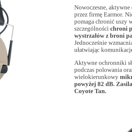
Nowoczesne, aktywne 
przez firmę Earmor. 
pomaga chronić uszy w
szczególności
chroni 
wystrzałów z broni pa
Jednocześnie wzmacniaj
ułatwiając komunikację
Aktywne ochronniki sł
podczas polowania or
wielokierunkowy
mikr
powyżej 82 dB. Zasi
Coyote Tan.