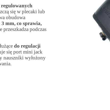
,
regulowanych
zczą się w plecaki lub
lowa obudowa
i 3 mm
, co sprawia,
ie przeszkadza podczas
łużące
do regulacji
je się port mini jack
cy nauszniki wyłożony
wania.