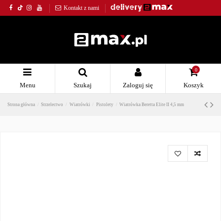
Kontakt z nami
0
Menu
Szukaj
Zaloguj się
Koszyk
Strona główna
Strzelectwo
Wiatrówki
Pistolety
Wiatrówka Beretta Elite II 4,5 mm