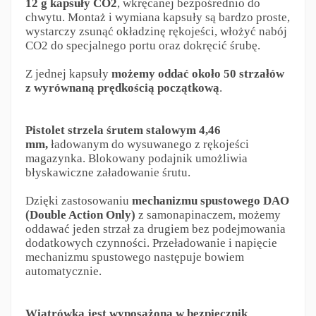
12 g kapsuły CO2
, wkręcanej bezpośrednio do
chwytu. Montaż i wymiana kapsuły są bardzo proste,
wystarczy zsunąć okładzinę rękojeści, włożyć nabój
CO2 do specjalnego portu oraz dokręcić śrubę.
Z jednej kapsuły
możemy oddać około 50 strzałów
z wyrównaną prędkością początkową
.
Pistolet strzela śrutem stalowym 4,46
mm,
ładowanym do wysuwanego z rękojeści
magazynka. Blokowany podajnik umożliwia
błyskawiczne załadowanie śrutu.
Dzięki zastosowaniu
mechanizmu spustowego DAO
(Double Action Only)
z samonapinaczem, możemy
oddawać jeden strzał za drugiem bez podejmowania
dodatkowych czynności. Przeładowanie i napięcie
mechanizmu spustowego następuje bowiem
automatycznie.
Wiatrówka jest wyposażona w bezpiecznik