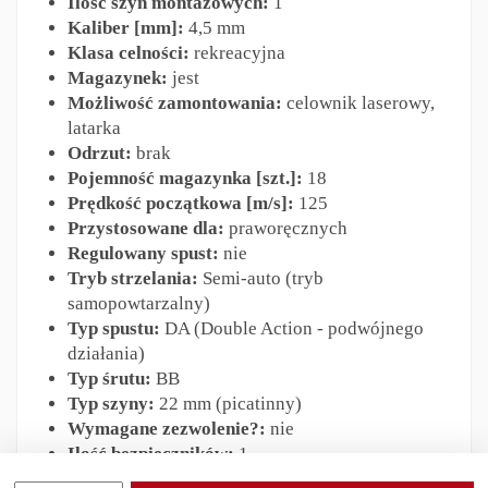
Ilość szyn montażowych:
1
Kaliber [mm]:
4,5 mm
Klasa celności:
rekreacyjna
Magazynek:
jest
Możliwość zamontowania:
celownik laserowy,
latarka
Odrzut:
brak
Pojemność magazynka [szt.]:
18
Prędkość początkowa [m/s]:
125
Przystosowane dla:
praworęcznych
Regulowany spust:
nie
Tryb strzelania:
Semi-auto (tryb
samopowtarzalny)
Typ spustu:
DA (Double Action - podwójnego
działania)
Typ śrutu:
BB
Typ szyny:
22 mm (picatinny)
Wymagane zezwolenie?:
nie
Ilość bezpieczników:
1
Typ zabezpieczenia:
bezpiecznik manualny