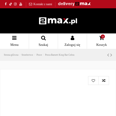
Kontakt z nami
0
Menu
Szukaj
Zaloguj się
Koszyk
Strona główna
Strzelectwo
Proce
Proca Barnett King Rat Cobra