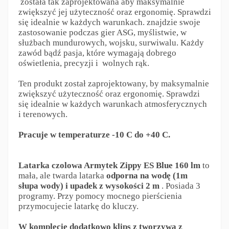
została tak zaprojektowana aby maksymalnie
zwiększyć jej użyteczność oraz ergonomię. Sprawdzi
się idealnie w każdych warunkach. znajdzie swoje
zastosowanie podczas gier ASG, myślistwie, w
służbach mundurowych, wojsku, surwiwalu. Każdy
zawód bądź pasja, które wymagają dobrego
oświetlenia, precyzji i wolnych rąk.
Ten produkt został zaprojektowany, by maksymalnie
zwiększyć użyteczność oraz ergonomię. Sprawdzi
się idealnie w każdych warunkach atmosferycznych
i terenowych.
Pracuje w temperaturze -10 C do +40 C.
Latarka czolowa Armytek Zippy ES Blue 160 lm
to
mała, ale twarda latarka
odporna na wodę (1m
słupa
wody) i upadek z wysokości 2 m
. Posiada 3
programy. Przy pomocy mocnego pierścienia
przymocujecie latarkę do kluczy.
W komplecie dodatkowo klips z tworzywa z