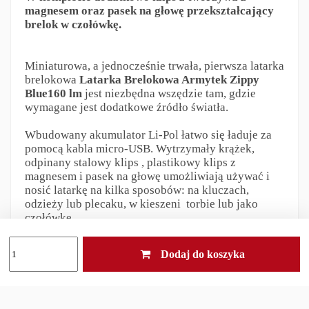
magnesem oraz pasek
na głowę przekształcający
brelok w czołówkę.
Miniaturowa, a jednocześnie trwała, pierwsza latarka
brelokowa
Latarka Brelokowa Armytek Zippy
Blue
160 lm
jest niezbędna wszędzie tam, gdzie
wymagane jest dodatkowe źródło światła.
Wbudowany akumulator Li-Pol łatwo się ładuje za
pomocą kabla micro-USB. Wytrzymały krążek,
odpinany stalowy klips , plastikowy klips z
magnesem i pasek na głowę umożliwiają używać i
nosić latarkę na kilka sposobów: na kluczach,
odzieży lub plecaku, w kieszeni torbie lub jako
czołówkę
Dodaj do koszyka
Tryby pracy: