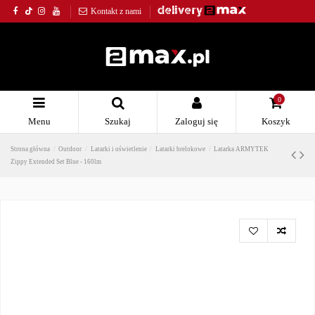
Kontakt z nami
0
Menu
Szukaj
Zaloguj się
Koszyk
Strona główna
Outdoor
Latarki i oświetlenie
Latarki brelokowe
Latarka ARMYTEK
Zippy Extended Set Blue - 160lm