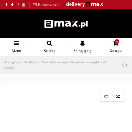
Kontakt z nami
0
Menu
Szukaj
Zaloguj się
Koszyk
Strona główna
Strzelectwo
Akcesoria do treningu
Chronometr chronograf Acetech
AC5000