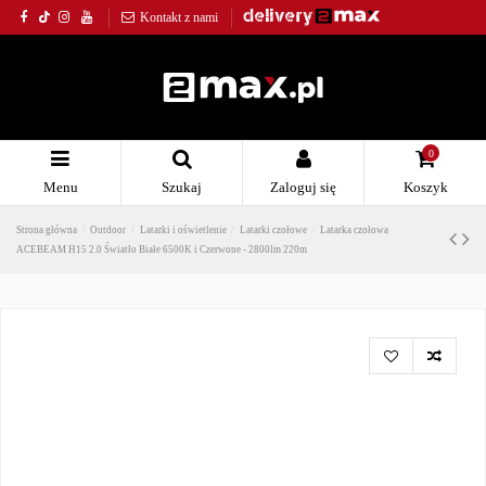
Kontakt z nami
0
Menu
Szukaj
Zaloguj się
Koszyk
Strona główna
Outdoor
Latarki i oświetlenie
Latarki czołowe
Latarka czołowa
ACEBEAM H15 2.0 Światło Białe 6500K i Czerwone - 2800lm 220m