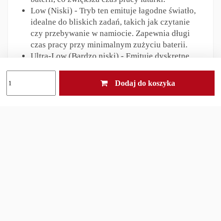
Low (Niski) - Tryb ten emituje łagodne światło,
idealne do bliskich zadań, takich jak czytanie
czy przebywanie w namiocie. Zapewnia długi
czas pracy przy minimalnym zużyciu baterii.
Ultra-Low (Bardzo niski) - Emituje dyskretne
światło, które nie przeszkadza innym
użytkownikom i pomaga w adaptacji wzroku do
Dodaj do koszyka
ciemności. Przydatny podczas nocnych
obserwacji lub zadań wymagających
minimalnego oświetlenia.
Strobe - Tryb migający, stosowany w
sytuacjach awaryjnych do sygnalizacji lub jako
środek obronny. Może być użyty do zwrócenia
uwagi lub odstraszenia potencjalnych zagrożeń.
Tryby czerwonego światła: