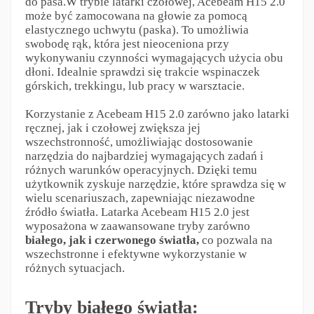
do pasa.W trybie latarki czołowej, Acebeam H15 2.0
może być zamocowana na głowie za pomocą
elastycznego uchwytu (paska). To umożliwia
swobodę rąk, która jest nieoceniona przy
wykonywaniu czynności wymagających użycia obu
dłoni. Idealnie sprawdzi się trakcie wspinaczek
górskich, trekkingu, lub pracy w warsztacie.
Korzystanie z Acebeam H15 2.0 zarówno jako latarki
ręcznej, jak i czołowej zwiększa jej
wszechstronność, umożliwiając dostosowanie
narzędzia do najbardziej wymagających zadań i
różnych warunków operacyjnych. Dzięki temu
użytkownik zyskuje narzędzie, które sprawdza się w
wielu scenariuszach, zapewniając niezawodne
źródło światła. Latarka Acebeam H15 2.0 jest
wyposażona w zaawansowane tryby zarówno
białego, jak i czerwonego światła,
co pozwala na
wszechstronne i efektywne wykorzystanie w
różnych sytuacjach.
Tryby białego światła: